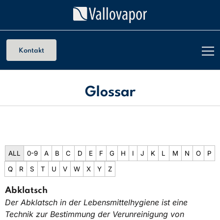
Kontakt
Glossar
ALL
0-9
A
B
C
D
E
F
G
H
I
J
K
L
M
N
O
P
Q
R
S
T
U
V
W
X
Y
Z
Abklatsch
Der Abklatsch in der Lebensmittelhygiene ist eine
Technik zur Bestimmung der Verunreinigung von