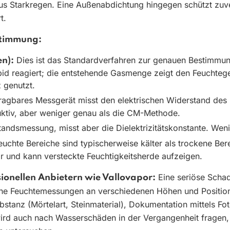
s Starkregen. Eine Außenabdichtung hingegen schützt zuve
t.
stimmung:
Dies ist das Standardverfahren zur genauen Bestimmun
n):
id reagiert; die entstehende Gasmenge zeigt den Feuchtegeh
 genutzt.
ragbares Messgerät misst den elektrischen Widerstand des M
ruktiv, aber weniger genau als die CM-Methode.
andsmessung, misst aber die Dielektrizitätskonstante. Weni
uchte Bereiche sind typischerweise kälter als trockene Ber
 und kann versteckte Feuchtigkeitsherde aufzeigen.
Eine seriöse Schad
ionellen Anbietern wie Vallovapor:
fache Feuchtemessungen an verschiedenen Höhen und Positi
stanz (Mörtelart, Steinmaterial), Dokumentation mittels Fot
ird auch nach Wasserschäden in der Vergangenheit fragen,