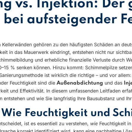
 vs. Injektion: Der
 bei aufsteigender F
 in Kellerwänden gehören zu den häufigsten Schäden an deut
keit in das Mauerwerk eindringt, entstehen nicht nur sich
himmelbildung und erhebliche finanzielle Verluste durch We
10–15 % senken können. Hinzu kommt: Schimmelpilze setzen
erungsmethode ist wirklich die richtige – und vor allem: W
der Feuchtigkeit sind die
und das
Außenabdichtung
Inj
keit und Effektivität. In diesem umfassenden Leitfaden erfah
n entstehen und wie Sie langfristig Ihre Bausubstanz und Ih
 Wie Feuchtigkeit und Sc
scheidet, ist es essentiell zu verstehen,
wie
Feuchtigkeit i
ache korrekt identifiziert wird, kann eine nachhaltige Lös