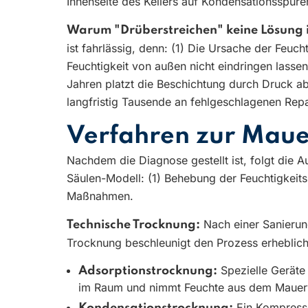
Innenseite des Kellers auf Kondensationsspure
Warum "Drüberstreichen" keine Lösung i
ist fahrlässig, denn: (1) Die Ursache der Feuc
Feuchtigkeit von außen nicht eindringen lasse
Jahren platzt die Beschichtung durch Druck ab
langfristig Tausende an fehlgeschlagenen Repa
Verfahren zur Mau
Nachdem die Diagnose gestellt ist, folgt die
Säulen-Modell: (1) Behebung der Feuchtigkeit
Maßnahmen.
Nach einer Sanierung
Technische Trocknung:
Trocknung beschleunigt den Prozess erheblic
Spezielle Geräte m
Adsorptionstrocknung:
im Raum und nimmt Feuchte aus dem Mauerwer
Ein Kompressor