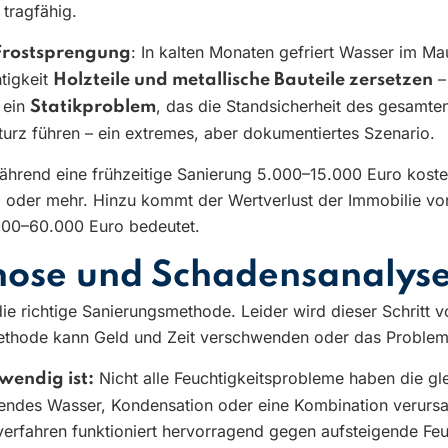
tragfähig.
: In kalten Monaten gefriert Wasser im M
Frostsprengung
tigkeit
–
Holzteile und metallische Bauteile zersetzen
 ein
, das die Standsicherheit des gesamt
Statikproblem
turz führen – ein extremes, aber dokumentiertes Szenario.
 Während eine frühzeitige Sanierung 5.000–15.000 Euro kost
o oder mehr. Hinzu kommt der Wertverlust der Immobilie vo
000–60.000 Euro bedeutet.
gnose und Schadensanalys
die richtige Sanierungsmethode. Leider wird dieser Schritt 
methode kann Geld und Zeit verschwenden oder das Problem
Nicht alle Feuchtigkeitsprobleme haben die gle
wendig ist:
ckendes Wasser, Kondensation oder eine Kombination verurs
sverfahren funktioniert hervorragend gegen aufsteigende Feu