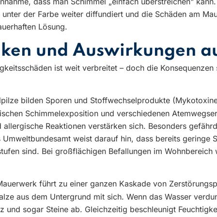
 Annahme, dass man Schimmel „einfach überstreichen" kann. 
e unter der Farbe weiter diffundiert und die Schäden am Ma
dauerhaften Lösung.
siken und Auswirkungen a
keitsschäden ist weit verbreitet – doch die Konsequenzen s
ilze bilden Sporen und Stoffwechselprodukte (Mykotoxine
zwischen Schimmelexposition und verschiedenen Atemwegser
nd allergische Reaktionen verstärken sich. Besonders gefähr
mweltbundesamt weist darauf hin, dass bereits geringe S
ustufen sind. Bei großflächigen Befallungen im Wohnbereic
Mauerwerk führt zu einer ganzen Kaskade von Zerstörungsp
Salze aus dem Untergrund mit sich. Wenn das Wasser verduns
 und sogar Steine ab. Gleichzeitig beschleunigt Feuchtigk