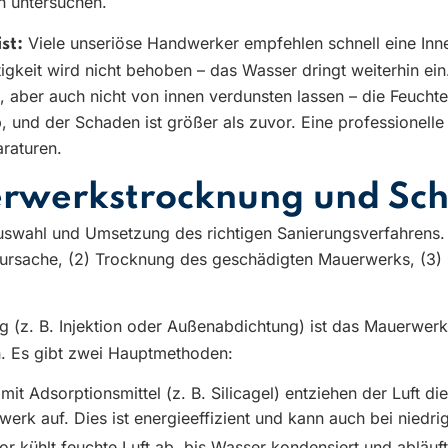
n untersuchen.
Viele unseriöse Handwerker empfehlen schnell eine Inn
st:
htigkeit wird nicht behoben – das Wasser dringt weiterhin ei
n, aber auch nicht von innen verdunsten lassen – die Feucht
, und der Schaden ist größer als zuvor. Eine professionell
raturen.
erwerkstrocknung und Sc
 Auswahl und Umsetzung des richtigen Sanierungsverfahrens.
sursache, (2) Trocknung des geschädigten Mauerwerks, (3)
 (z. B. Injektion oder Außenabdichtung) ist das Mauerwerk 
h. Es gibt zwei Hauptmethoden:
it Adsorptionsmittel (z. B. Silicagel) entziehen der Luft die
k auf. Dies ist energieeffizient und kann auch bei niedr
 kühlt feuchte Luft ab, bis Wasser kondensiert und abläuft