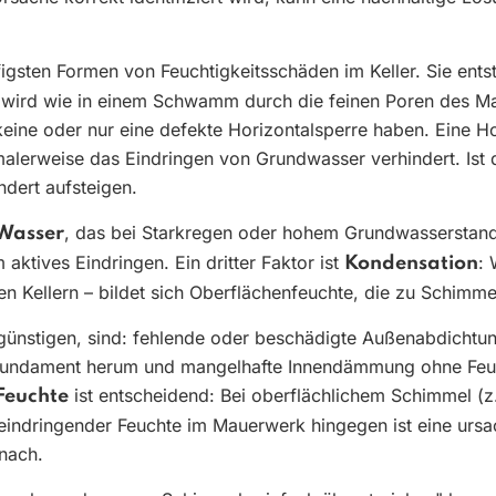
figsten Formen von Feuchtigkeitsschäden im Keller. Sie ents
 wird wie in einem Schwamm durch die feinen Poren des M
keine oder nur eine defekte Horizontalsperre haben. Eine Ho
erweise das Eindringen von Grundwasser verhindert. Ist d
ndert aufsteigen.
, das bei Starkregen oder hohem Grundwasserstand 
Wasser
aktives Eindringen. Ein dritter Faktor ist
: 
Kondensation
ten Kellern – bildet sich Oberflächenfeuchte, die zu Schimmel
günstigen, sind: fehlende oder beschädigte Außenabdichtun
undament herum und mangelhafte Innendämmung ohne Feuch
ist entscheidend: Bei oberflächlichem Schimmel (z.
 Feuchte
eindringender Feuchte im Mauerwerk hingegen ist eine ursa
nach.