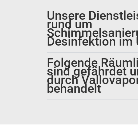
Unsere Dienstle
rund um
Schimmelsanier
Desinfektion im 
Folgende Räumli
sind gefährdet 
durch Vallovapo
behandelt