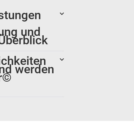
istungen
ung und
Überblick
chkeiten
und werden
r©