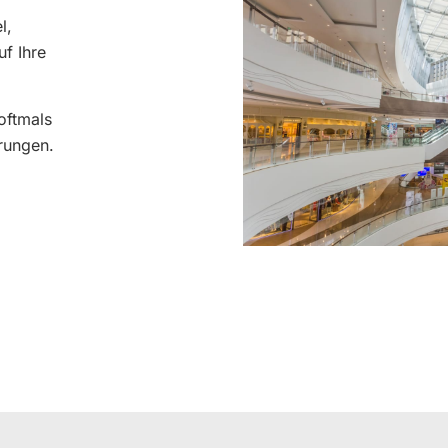
l,
f Ihre
oftmals
rungen.