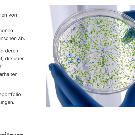
llen von
tionen.
ünschen ab.
nd deren
f, die über
a
erhalten
portfolio
lungen.