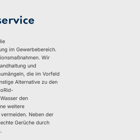
ervice
die
ng im Gewerbebereich.
ntionsmaßnahmen. Wir
tandhaltung und
umängeln, die im Vorfeld
stige Alternative zu den
loRid-
 Wasser den
ne weitere
 vermeiden. Neben der
lechte Gerüche durch
.