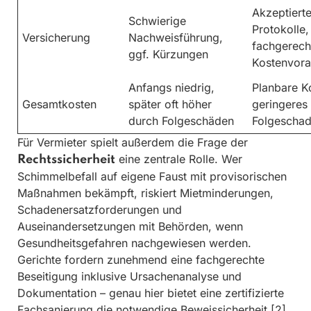
Akzeptiert
Schwierige
Protokolle,
Versicherung
Nachweisführung,
fachgerech
ggf. Kürzungen
Kostenvora
Anfangs niedrig,
Planbare K
Gesamtkosten
später oft höher
geringeres
durch Folgeschäden
Folgeschad
Für Vermieter spielt außerdem die Frage der
eine zentrale Rolle. Wer
Rechtssicherheit
Schimmelbefall auf eigene Faust mit provisorischen
Maßnahmen bekämpft, riskiert Mietminderungen,
Schadenersatzforderungen und
Auseinandersetzungen mit Behörden, wenn
Gesundheitsgefahren nachgewiesen werden.
Gerichte fordern zunehmend eine fachgerechte
Beseitigung inklusive Ursachenanalyse und
Dokumentation – genau hier bietet eine zertifizierte
Fachsanierung die notwendige Beweissicherheit.[2]