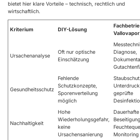
bietet hier klare Vorteile – technisch, rechtlich und
wirtschaftlich.
Fachbetrieb
Kriterium
DIY-Lösung
Vallovapor
Messtechni
Oft nur optische
Diagnose,
Ursachenanalyse
Einschätzung
Dokumentat
Gutachtenf
Fehlende
Staubschut
Schutzkonzepte,
Unterdruck
Gesundheitsschutz
Sporenverteilung
geprüfte
möglich
Desinfektio
Hohe
Dauerhafte
Wiederholungsgefahr,
Beseitigun
Nachhaltigkeit
keine
Feuchtequel
Ursachensanierung
Monitoring