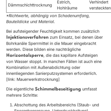
Estrich,
Verhindert
Dämmschichttrocknung
Hohlräume
versteckte
*Richtwerte, abhängig von Schadenumfang,
Bauteildicke und Material.
Bei aufsteigender Feuchtigkeit kommen zusätzlich
zum Einsatz, bei denen über
Injektionsverfahren
Bohrkanäle Sperrmittel in die Mauer eingebracht
werden. Diese bilden eine nachträgliche
, die das kapillare Aufsteigen
Horizontalsperre
von Wasser stoppt. In manchen Fällen ist auch eine
Kombination mit Außenabdichtung oder
innenliegenden Sanierputzsystemen erforderlich.
[link: Mauerwerkstrocknung]
Die eigentliche
umfasst
Schimmelbeseitigung
mehrere Schritte:
Abschottung des Arbeitsbereichs (Staub- und
Sporenbegrenzung, Unterdruckhaltung).