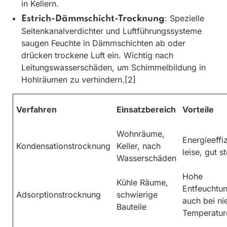
in Kellern.
: Spezielle
Estrich-Dämmschicht-Trocknung
Seitenkanalverdichter und Luftführungssysteme
saugen Feuchte in Dämmschichten ab oder
drücken trockene Luft ein. Wichtig nach
Leitungswasserschäden, um Schimmelbildung in
Hohlräumen zu verhindern.[2]
Verfahren
Einsatzbereich
Vorteile
Wohnräume,
Energieeffiz
Kondensationstrocknung
Keller, nach
leise, gut s
Wasserschäden
Hohe
Kühle Räume,
Entfeuchtun
Adsorptionstrocknung
schwierige
auch bei ni
Bauteile
Temperatur