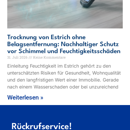
Trocknung von Estrich ohne
Belagsentfernung: Nachhaltiger Schutz
vor Schimmel und Feuchtigkeitsschäden
31. Juli 2026
Keine Kommentare
Einleitung Feuchtigkeit im Estrich gehört zu den
unterschätzten Risiken für Gesundheit, Wohnqualität
und den langfristigen Wert einer Immobilie. Gerade
nach einem Wasserschaden oder bei unzureichend
Weiterlesen »
Rückrufservice!