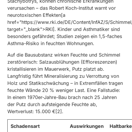
Stachybotrys, können chronische Erkrankungen
verursachen – das Robert Koch-Institut warnt vor
neurotoxischen Effekten[a
href="https://www.rki.de/DE/Content/InfAZ/S/Schimme
target="_blank">RKI]. Kinder und Asthmatiker sind
besonders gefährdet; Studien zeigen ein 1,5-faches
Asthma-Risiko in feuchten Wohnungen.
Auf die Bausubstanz wirken Feuchte und Schimmel
zerstörerisch: Salzausblühungen (Effloreszenzen)
kristallisieren im Mauerwerk, Putz platzt ab.
Langfristig führt Mineralisierung zu Verrottung von
Holz und Statikschwächung – in Extremfällen tragen
feuchte Wände 20 % weniger Last. Eine Fallstudie:
In einem 1970er-Jahre-Bau brach nach 25 Jahren
der Putz durch aufsteigende Feuchte ab,
Wertverlust: 15.000 €[2].
Schadensart
Auswirkungen
Haltbark